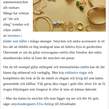
statementsmycken
allt starkare.
Många har tröttnat
på “slit och
släng”-trenden och
väljer istället
att
investera i
kläder som håller
i många säsonger. Smycken och andra accessoarer är ett
bra sätt att behålla en hög modegrad utan att behöva byta ut garderoben.
Oberoende av om du gillar extravaganta outfits eller föredrar den enkla
skandinaviska stilen så finns det smycken om passar.
Om du till exempel gillar enfärgade och minimalistiska outfits kan du lätt
känna dig utdaterad och vardaglig. Men
köp exklusiva ringar
och
komplettera din look så får du enkelt en elegant och lyxig stil som känns
genomtänkt och hållbar. Välj gärna äkta ringar i guld eller silver för att få
trogna följeslagare som fungerar år efter år utan att kännas daterade.
– Man ska kunna ha smycket tills man lägger sig ner och dör för gott,
säger
smyckesdesignern Efva Attling
till Aftonbladet.