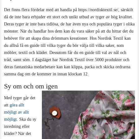
Det finns flera fördelar med att handla på
https://nordisktextil.se/
, särskilt
då de inte bara erbjuder ett stort och unikt utbud av tyger av hög kvalitet.
Deras tyger är inte bara tidlösa, de har även nya och populära tyger i olika
mönster. När du handlar hos dem kan du vara säker på att du hittar det du
behöver för att skapa dina drömmars kreationer. Hos Nordisk Textil kan
du alltså få en guide till vilka tyger du bör välja till vilka saker, som
möbler, textil och kläder. Dessutom får du en guide till val av nål och
tråd, samt söm. I dagsläget har Nordisk Textil över 5000 produkter och
deras fantastiska medarbetare kan kan klippa, packa och skicka ordrarna
samma dag om de kommer in innan klockan 12.
Sy om och om igen
Med tyger går det
att
göra allt
möjligt av allt
möjligt
. Ska du sy
inredning eller
kläder? När det