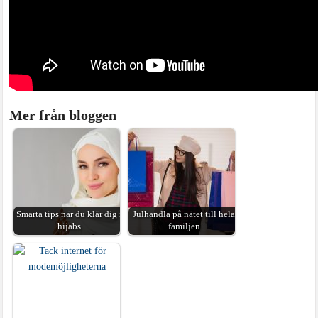
Mer från bloggen
Smarta tips när du klär dig i
Julhandla på nätet till hela
hijabs
familjen