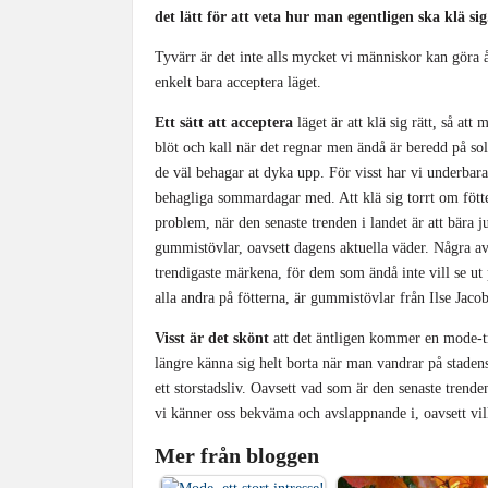
det lätt för att veta hur man egentligen ska klä sig
Tyvärr är det inte alls mycket vi människor kan göra åt 
enkelt bara acceptera läget.
Ett sätt att acceptera
läget är att klä sig rätt, så att 
blöt och kall när det regnar men ändå är beredd på sol
de väl behagar at dyka upp. För visst har vi underbar
behagliga sommardagar med. Att klä sig torrt om fött
problem, när den senaste trenden i landet är att bära j
gummistövlar, oavsett dagens aktuella väder. Några a
trendigaste märkena, för dem som ändå inte vill se ut
alla andra på fötterna, är gummistövlar från Ilse Jaco
Visst är det skönt
att det äntligen kommer en mode-tr
längre känna sig helt borta när man vandrar på stadens
ett storstadsliv. Oavsett vad som är den senaste trende
vi känner oss bekväma och avslappnande i, oavsett vilke
Mer från bloggen