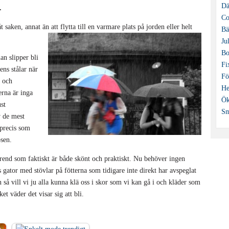
Dä
.
Co
saken, annat än att flytta till en varmare plats på jorden eller helt
Bä
Ju
Bo
man slipper bli
Fi
ens stålar när
Fö
a och
He
erna är inga
Ök
ust
Sm
v de mest
 precis som
bsen.
end som faktiskt är både skönt och praktiskt. Nu behöver ingen
 gator med stövlar på fötterna som tidigare inte direkt har avspeglat
n så vill vi ju alla kunna klä oss i skor som vi kan gå i och kläder som
t väder det visar sig att bli.