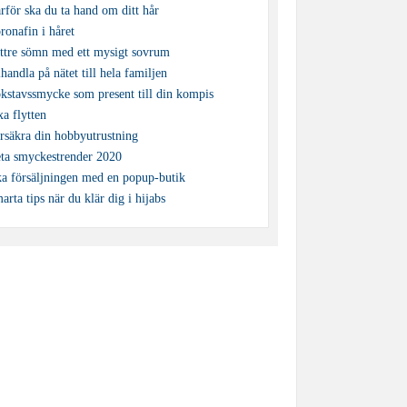
rför ska du ta hand om ditt hår
ronafin i håret
ttre sömn med ett mysigt sovrum
lhandla på nätet till hela familjen
kstavssmycke som present till din kompis
xa flytten
rsäkra din hobbyutrustning
ta smyckestrender 2020
a försäljningen med en popup-butik
arta tips när du klär dig i hijabs