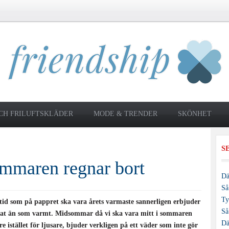
CH FRILUFTSKLÄDER
MODE & TRENDER
SKÖNHET
S
mmaren regnar bort
Dä
Så
Ty
stid som på pappret ska vara årets varmaste sannerligen erbjuder
Så
erat än som varmt. Midsommar då vi ska vara mitt i sommaren
Dä
e istället för ljusare, bjuder verkligen på ett väder som inte gör