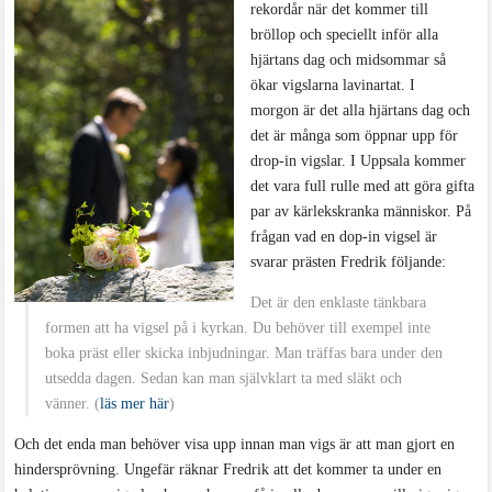
rekordår när det kommer till
bröllop och speciellt inför alla
hjärtans dag och midsommar så
ökar vigslarna lavinartat. I
morgon är det alla hjärtans dag och
det är många som öppnar upp för
drop-in vigslar. I Uppsala kommer
det vara full rulle med att göra gifta
par av kärlekskranka människor. På
frågan vad en dop-in vigsel är
svarar prästen Fredrik följande:
Det är den enklaste tänkbara
formen att ha vigsel på i kyrkan. Du behöver till exempel inte
boka präst eller skicka inbjudningar. Man träffas bara under den
utsedda dagen. Sedan kan man självklart ta med släkt och
vänner. (
läs mer här
)
Och det enda man behöver visa upp innan man vigs är att man gjort en
hindersprövning. Ungefär räknar Fredrik att det kommer ta under en