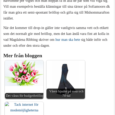
halvtimme per vigsel och man hoppas få in alla de par som vill viga sig.
Vill man exempelvis beställa klänningar till sina tärnor på Sofiamoore.dk
får man göra ett semi-spontant bröllop och gifta sig till Midsommarafton
istället.
När det kommer till drop-in gäller inte vanligtvis samma vett och etikett
som det normalt gör med bröllop, men det kan ändå vara fint att kolla in
vad Magdalena Ribbing skriver om
hur man ska bete
sig både inför och
under och efter den stora dagen.
Mer från bloggen
Våren bjuder på rosa och
Det våras för budgetbröllop
70-tal