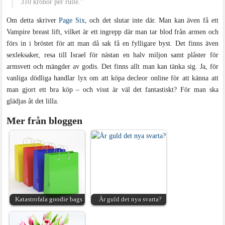
310 kronor per rulle.”
Om detta skriver
Page Six
, och det slutar inte där. Man kan även få ett
Vampire breast lift, vilket är ett ingrepp där man tar blod från armen och
förs in i bröstet för att man då sak få en fylligare byst. Det finns även
sexleksaker, resa till Israel för nästan en halv miljon samt plåster för
armsvett och mängder av godis. Det finns allt man kan tänka sig. Ja, för
vanliga dödliga handlar lyx om att köpa decleor online för att känna att
man gjort ett bra köp – och visst är väl det fantastiskt? För man ska
glädjas åt det lilla.
Mer från bloggen
Katastrofala goodie bags
Är guld det nya svarta?